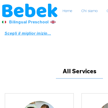
Home
Chi siamo
Bilingual Preschool
Scegli il miglior inizio...
All Services