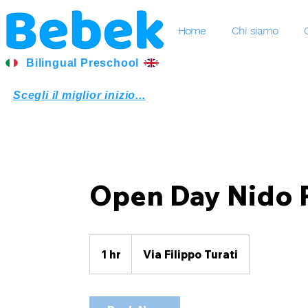
Home
Chi siamo
Bilingual Preschool
Scegli il miglior inizio...
Open Day Nido 
1 hr
1
Via Filippo Turati
h